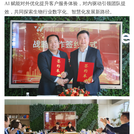
AI 赋能对外优化提升客户服务体验，对内驱动引领团队提
效，共同探索生物行业数字化、智慧化发展新路径。