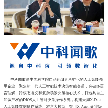
中科闻歌是中国科学院自动化研究所孵化的人工智能领
军企业，聚焦新一代人工智能技术决策智能赛道，突破多语
言理解、跨模态语义和复杂场景决策核心技术，打造具自主
知识产权的DIOS人工智能决策操作系统，构建天湖X-Data
人工智能数据操作系统、雅意大模型、智川X-Agent企业级