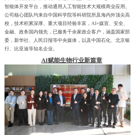
智能体开发平台，推动通用人工智能技术大规模商业应用。
公司核心团队均来自中国科学院等科研院所及海内外顶尖高
校，技术积累深厚、重大项目经验丰富，AI+媒宣、安全、
金融、政务国内领先，已服务千余家政企客户，涵盖国家部
委，新华社、人民日报等中央媒体，以及中国石化、北京银
行、比亚迪等知名企业。
AI赋能生物行业新篇章