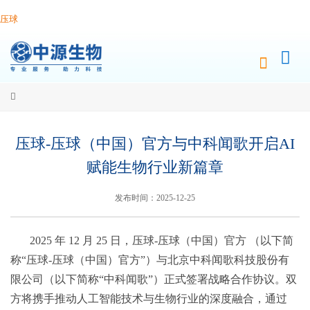
压球
压球-压球（中国）官方与中科闻歌开启AI
赋能生物行业新篇章
发布时间：2025-12-25
2025 年 12 月 25 日，压球-压球（中国）官方 （以下简
称“压球-压球（中国）官方”）与北京中科闻歌科技股份有
限公司（以下简称“中科闻歌”）正式签署战略合作协议。双
方将携手推动人工智能技术与生物行业的深度融合，通过