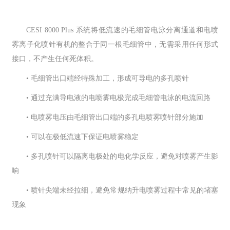
CESI 8000 Plus 系统将低流速的毛细管电泳分离通道和电喷
雾离子化喷针有机的整合于同一根毛细管中，无需采用任何形式
接口，不产生任何死体积。
• 毛细管出口端经特殊加工，形成可导电的多孔喷针
• 通过充满导电液的电喷雾电极完成毛细管电泳的电流回路
• 电喷雾电压由毛细管出口端的多孔电喷雾喷针部分施加
• 可以在极低流速下保证电喷雾稳定
• 多孔喷针可以隔离电极处的电化学反应，避免对喷雾产生影
响
• 喷针尖端未经拉细，避免常规纳升电喷雾过程中常见的堵塞
现象