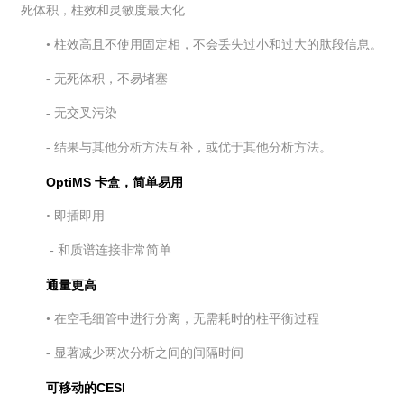
死体积，柱效和灵敏度最大化
• 柱效高且不使用固定相，不会丢失过小和过大
的肽段信息。
- 无死体积，不易堵塞
- 无交叉污染
- 结果与其他分析方法互补，或优于其他分析
方法。
OptiMS 卡盒，简单易用
• 即插即用
- 和质谱连接非常简单
通量更高
• 在空毛细管中进行分离，无需耗时的柱平衡
过程
- 显著减少两次分析之间的间隔时间
可移动的CESI